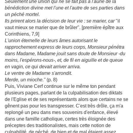
Seulement une union qui ne se fait pas à l'aune de la
bénédiction divine met l'une et l'autre de ses parties dans
un péché mortel.
Ils prirent alors la décision de leur vie : se marier, car
"il
vaut mieux se marier que de brûler". [première épître aux
Corinthiens, 7,9]
L'union éternelle de leurs âmes autorisant le
rapprochement express de leurs corps, Monsieur pénétra
dans Madame, Madame jouit sans doute de Monsieur -du
moins, l'espérons-nous-, et, de fil en aiguille et de queue
en vagin, ce qui devait arriver arriva.
Le ventre de Madame s'arrondit.
Merde, un mioche."
(p. 8)
Puis, Viviane Cerf continue sur le même ton pendant
plusieurs pages, parlant de la culpabilisation des diktats
de l'Eglise et de ses représentants alors que certains ne se
gênent pas pour les transgresser. C'est très drôle, ça m'a
replongé un peu dans mes souvenirs d'enfance, élevé
dans une famille catholique, certes très éloignée des
préceptes des traditionalistes, mais cette notion de
culpabilité, de péché, de bien et de mal étaient assez