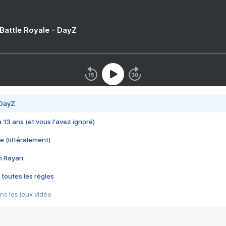
 Battle Royale - DayZ
 DayZ
 a 13 ans (et vous l'avez ignoré)
e (littéralement)
im Rayan
 toutes les règles
s les jeux vidéo
us choquant de Rockstar ? - Le scandale BULLY