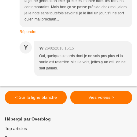
la jeune génération telle qu'elle est montré dans les romans
contemporains. Mais bon ça se passe près de chez moi, alors
je le note sans toutefois savoir si je le lirai un jour, s'il ne sort
qu'en mai prochain...
Répondre
Y
Yv
26/02/2018 15:15
Oui, quelques retards dont je ne sais pas plus et la
sortie est retardée. si tu le vois, jettes-y un œil, on ne
sait jamais.
< Sur la ligne blanche
Vies volées >
Hébergé par Overblog
Top articles