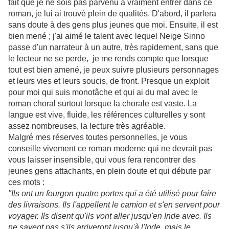
fait que je ne sois pas parvenu à vraiment entrer dans ce
roman, je lui ai trouvé plein de qualités. D'abord, il parlera
sans doute à des gens plus jeunes que moi. Ensuite, il est
bien mené ; j'ai aimé le talent avec lequel Neige Sinno
passe d'un narrateur à un autre, très rapidement, sans que
le lecteur ne se perde, je me rends compte que lorsque
tout est bien amené, je peux suivre plusieurs personnages
et leurs vies et leurs soucis, de front. Presque un exploit
pour moi qui suis monotâche et qui ai du mal avec le
roman choral surtout lorsque la chorale est vaste. La
langue est vive, fluide, les références culturelles y sont
assez nombreuses, la lecture très agréable.
Malgré mes réserves toutes personnelles, je vous
conseille vivement ce roman moderne qui ne devrait pas
vous laisser insensible, qui vous fera rencontrer des
jeunes gens attachants, en plein doute et qui débute par
ces mots :
"Ils ont un fourgon quatre portes qui a été utilisé pour faire
des livraisons. Ils l'appellent le camion et s'en servent pour
voyager. Ils disent qu'ils vont aller jusqu'en Inde avec. Ils
ne savent pas s'ils arriveront jusqu'à l'Inde, mais le