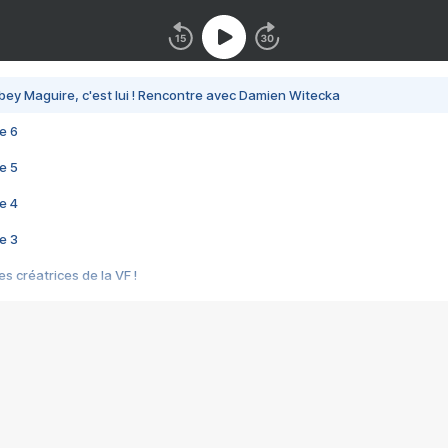
bey Maguire, c'est lui ! Rencontre avec Damien Witecka
e 6
e 5
e 4
e 3
s créatrices de la VF !
e 2
e 1
e Mektoub My Love arrive enfin ! Rencontre avec Shaïn Boumedine et Sal
i : après Toni en famille