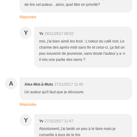
de lire cet auteur... alors, quel titre en priorité?
Répondre
Y
Yv
28/11/2017 08:02
moi, j'ai bien aimé les trois : L'odeur du café noir, Le
charme des après-midi sans fin et celui-ci, ça fait un
peu souvenir de jeunesse, sans doute l'auteur y a -t-
il mis une partie des siens ?
A
Alex-Mot-à-Mots
27/11/2017 11:40
Un auteur qu'il faut que je découvre.
Répondre
Y
Yv
27/11/2017 11:47
Absolument, j'ai tardé un peu à le faire mais je
conseille à tous de le lire