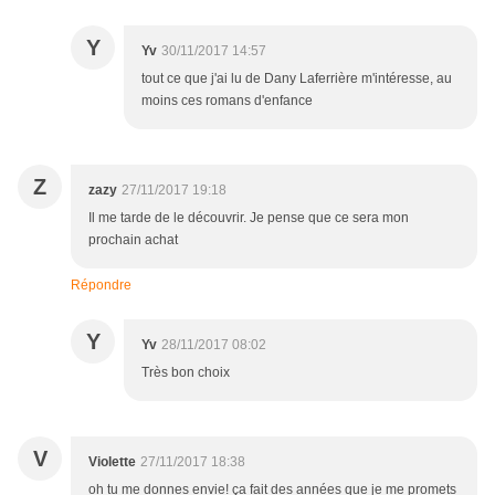
Y
Yv
30/11/2017 14:57
tout ce que j'ai lu de Dany Laferrière m'intéresse, au
moins ces romans d'enfance
Z
zazy
27/11/2017 19:18
Il me tarde de le découvrir. Je pense que ce sera mon
prochain achat
Répondre
Y
Yv
28/11/2017 08:02
Très bon choix
V
Violette
27/11/2017 18:38
oh tu me donnes envie! ça fait des années que je me promets