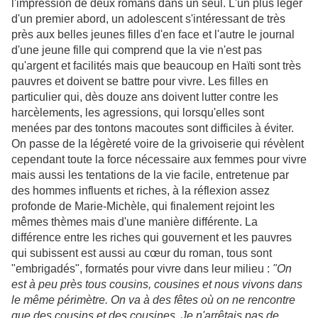
l'impression de deux romans dans un seul. L'un plus léger
d'un premier abord, un adolescent s'intéressant de très
près aux belles jeunes filles d'en face et l'autre le journal
d'une jeune fille qui comprend que la vie n'est pas
qu'argent et facilités mais que beaucoup en Haïti sont très
pauvres et doivent se battre pour vivre. Les filles en
particulier qui, dès douze ans doivent lutter contre les
harcèlements, les agressions, qui lorsqu'elles sont
menées par des tontons macoutes sont difficiles à éviter.
On passe de la légèreté voire de la grivoiserie qui révèlent
cependant toute la force nécessaire aux femmes pour vivre
mais aussi les tentations de la vie facile, entretenue par
des hommes influents et riches, à la réflexion assez
profonde de Marie-Michèle, qui finalement rejoint les
mêmes thèmes mais d'une manière différente. La
différence entre les riches qui gouvernent et les pauvres
qui subissent est aussi au cœur du roman, tous sont
"embrigadés", formatés pour vivre dans leur milieu :
"On
est à peu près tous cousins, cousines et nous vivons dans
le même périmètre. On va à des fêtes où on ne rencontre
que des cousins et des cousines. Je n'arrêtais pas de