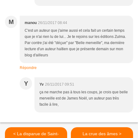
M
manou
26/11/2017 08:44
C'est un auteur que j'aime aussi et cela fait un certain temps
que je n'ai rien lu de lui... Je te rejoins sur les éditions Zulma.
Par contre j'ai été "déçue" par "Belle merveille", ma dernière
lecture d'un auteur haïtien que je présente demain sur mon
blog d'ailleurs
Répondre
Y
Yv
26/11/2017 09:51
ça ne marche pas à tous les coups, je crois que belle
merveille est de James Noël, un auteur pas très
facile à lire,
< La disparue de Saint-
La crue des âmes >