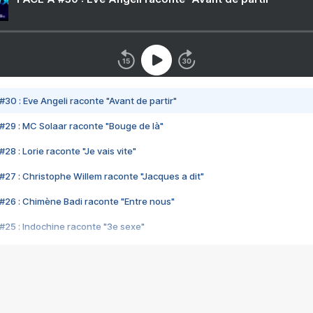
#30 : Eve Angeli raconte "Avant de partir"
#29 : MC Solaar raconte "Bouge de là"
28 : Lorie raconte "Je vais vite"
#27 : Christophe Willem raconte "Jacques a dit"
#26 : Chimène Badi raconte "Entre nous"
#25 : Indochine raconte "3e sexe"
#24 : Zaho raconte "C'est chelou"
#23 : Patrick Bruel raconte "Au café des délices"
#22 : Kyo raconte "Le chemin"