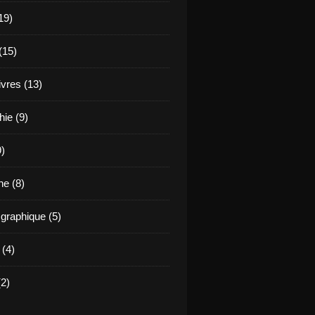
19)
(15)
ivres (13)
hie (9)
9)
e (8)
raphique (5)
 (4)
2)