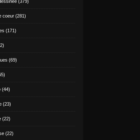
essinée (379)
 coeur (281)
es (171)
2)
ues (69)
65)
 (44)
 (23)
e (22)
e (22)