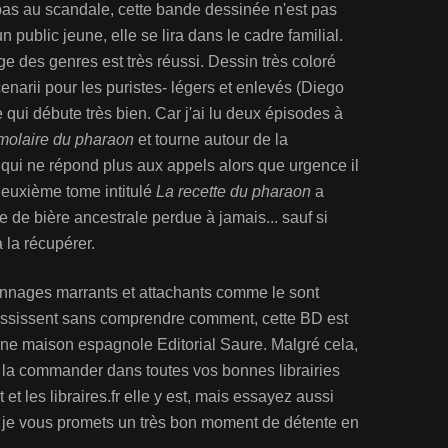
pas au scandale, cette bande dessinée n'est pas
n public jeune, elle se lira dans le cadre familial.
ge des genres est très réussi. Dessin très coloré
narii pour les puristes- légers et enlevés (Diego
 qui débute très bien. Car j'ai lu deux épisodes à
molaire du pharaon
et tourne autour de la
qui ne répond plus aux appels alors que urgence il
deuxième tome intitulé
La recette du pharaon
a
te de bière ancestrale perdue à jamais... sauf si
la récupérer.
onnages marrants et attachants comme le sont
éussissent sans comprendre comment, cette BD est
une maison espagnole Editorial Saure. Malgré cela,
u la commander dans toutes vos bonnes librairies
et les libraires.fr elle y est, mais essayez aussi
-y, je vous promets un très bon moment de détente en