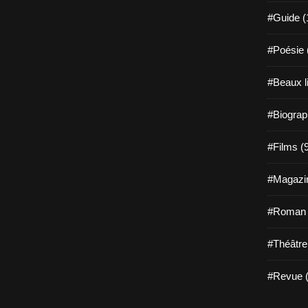
#Guide (
#Poésie 
#Beaux l
#Biograp
#Films (
#Magazin
#Roman g
#Théâtre
#Revue (