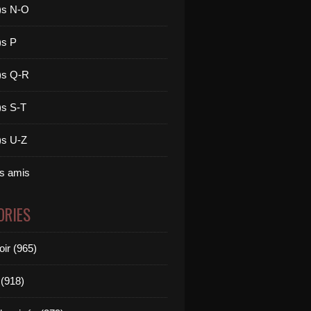
)s N-O
)s P
)s Q-R
)s S-T
)s U-Z
es amis
ORIES
oir (965)
(918)