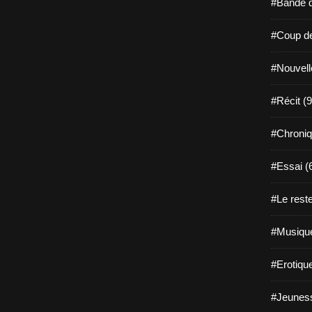
#Bande d
#Coup de
#Nouvell
#Récit (9
#Chroniq
#Essai (
#Le reste
#Musique
#Erotiqu
#Jeuness