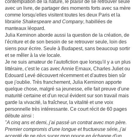
contemplation de la nature, le plaisir de se retrouver seule
avec un livre, de partager des moments forts avec sa mère
comme lorsqu'elles visitent toutes les deux Paris et la
librairie
Shakespeare and Company
, habillées de
manteaux léopard.
Julia Kerninon aborde aussi la question de la création, de
l'écriture et de son besoin de se retrouver seule, loin des
siens pour écrire. Seule à Budapest, sans beaucoup sortir
et se mêler à la vie locale.
Je ne suis amateur de l'autofiction que lorsqu'il y a un plus
littéraire, c'est le cas avec Annie Ernaux, Charles Juliet ou
Edouard Levé découvert récemment et d'autres bien sûr
que j'oublie. Très franchement, Julia Kerninon apporte
quelque chose, malgré sa jeunesse, elle fait preuve d'une
maturité certaine et d'un recul évident sur son travail mais
garde la vivacité, la fraîcheur, la vitalité et une voix
personnelle très intéressante. Ce court récit de 60 pages
débute ainsi :
"A cinq ans et demi, j'ai passé un contrat avec mon père.
Premier compromis d'une longue et fructueuse série, j'ai
accepté de ne plus sucer mon pouce en échange d'un