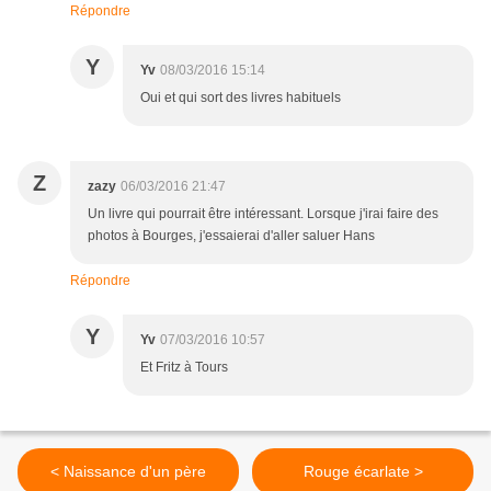
Répondre
Y
Yv
08/03/2016 15:14
Oui et qui sort des livres habituels
Z
zazy
06/03/2016 21:47
Un livre qui pourrait être intéressant. Lorsque j'irai faire des
photos à Bourges, j'essaierai d'aller saluer Hans
Répondre
Y
Yv
07/03/2016 10:57
Et Fritz à Tours
< Naissance d'un père
Rouge écarlate >