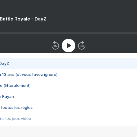
 Battle Royale - DayZ
 DayZ
 a 13 ans (et vous l'avez ignoré)
e (littéralement)
im Rayan
 toutes les règles
s les jeux vidéo
us choquant de Rockstar ? - Le scandale BULLY