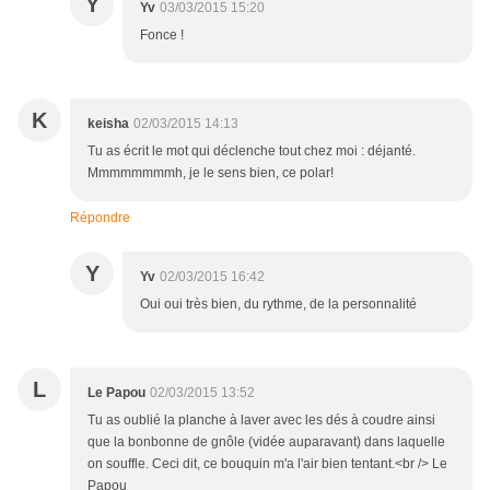
Y
Yv
03/03/2015 15:20
Fonce !
K
keisha
02/03/2015 14:13
Tu as écrit le mot qui déclenche tout chez moi : déjanté.
Mmmmmmmmh, je le sens bien, ce polar!
Répondre
Y
Yv
02/03/2015 16:42
Oui oui très bien, du rythme, de la personnalité
L
Le Papou
02/03/2015 13:52
Tu as oublié la planche à laver avec les dés à coudre ainsi
que la bonbonne de gnôle (vidée auparavant) dans laquelle
on souffle. Ceci dit, ce bouquin m'a l'air bien tentant.<br /> Le
Papou