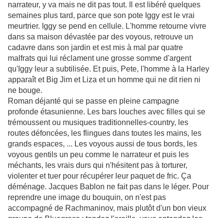
narrateur, y va mais ne dit pas tout. Il est libéré quelques
semaines plus tard, parce que son pote Iggy est le vrai
meurtrier. Iggy se pend en cellule. L'homme retourne vivre
dans sa maison dévastée par des voyous, retrouve un
cadavre dans son jardin et est mis à mal par quatre
malfrats qui lui réclament une grosse somme d'argent
qu'Iggy leur a subtilisée. Et puis, Pete, l'homme à la Harley
apparaît et Big Jim et Liza et un homme qui ne dit rien ni
ne bouge.
Roman déjanté qui se passe en pleine campagne
profonde étasunienne. Les bars louches avec filles qui se
trémoussent ou musiques traditionnelles-country, les
routes défoncées, les flingues dans toutes les mains, les
grands espaces, ... Les voyous aussi de tous bords, les
voyous gentils un peu comme le narrateur et puis les
méchants, les vrais durs qui n'hésitent pas à torturer,
violenter et tuer pour récupérer leur paquet de fric. Ça
déménage. Jacques Bablon ne fait pas dans le léger. Pour
reprendre une image du bouquin, on n'est pas
accompagné de Rachmaninov, mais plutôt d'un bon vieux