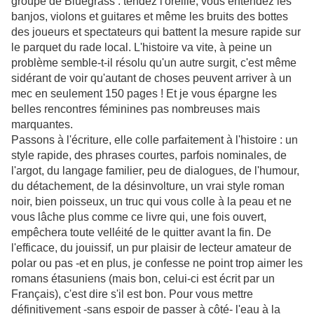
groupe de Bluegrass : tendez l'oreille, vous entendez les
banjos, violons et guitares et même les bruits des bottes
des joueurs et spectateurs qui battent la mesure rapide sur
le parquet du rade local. L'histoire va vite, à peine un
problème semble-t-il résolu qu'un autre surgit, c'est même
sidérant de voir qu'autant de choses peuvent arriver à un
mec en seulement 150 pages ! Et je vous épargne les
belles rencontres féminines pas nombreuses mais
marquantes.
Passons à l'écriture, elle colle parfaitement à l'histoire : un
style rapide, des phrases courtes, parfois nominales, de
l'argot, du langage familier, peu de dialogues, de l'humour,
du détachement, de la désinvolture, un vrai style roman
noir, bien poisseux, un truc qui vous colle à la peau et ne
vous lâche plus comme ce livre qui, une fois ouvert,
empêchera toute velléité de le quitter avant la fin. De
l'efficace, du jouissif, un pur plaisir de lecteur amateur de
polar ou pas -et en plus, je confesse ne point trop aimer les
romans étasuniens (mais bon, celui-ci est écrit par un
Français), c'est dire s'il est bon. Pour vous mettre
définitivement -sans espoir de passer à côté- l'eau à la