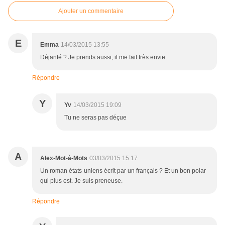
Ajouter un commentaire
E
Emma
14/03/2015 13:55
Déjanté ? Je prends aussi, il me fait très envie.
Répondre
Y
Yv
14/03/2015 19:09
Tu ne seras pas déçue
A
Alex-Mot-à-Mots
03/03/2015 15:17
Un roman états-uniens écrit par un français ? Et un bon polar
qui plus est. Je suis preneuse.
Répondre