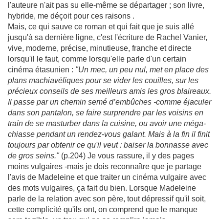
l'auteure n'ait pas su elle-même se départager ; son livre,
hybride, me déçoit pour ces raisons .
Mais, ce qui sauve ce roman et qui fait que je suis allé
jusqu'à sa dernière ligne, c'est l'écriture de Rachel Vanier,
vive, moderne, précise, minutieuse, franche et directe
lorsqu'il le faut, comme lorsqu'elle parle d'un certain
cinéma étasunien :
"Un mec, un peu nul, met en place des
plans machiavéliques pour se vider les couilles, sur les
précieux conseils de ses meilleurs amis les gros blaireaux.
Il passe par un chemin semé d’embûches -comme éjaculer
dans son pantalon, se faire surprendre par les voisins en
train de se masturber dans la cuisine, ou avoir une méga-
chiasse pendant un rendez-vous galant. Mais à la fin il finit
toujours par obtenir ce qu'il veut : baiser la bonnasse avec
de gros seins."
(p.204) Je vous rassure, il y des pages
moins vulgaires -mais je dois reconnaître que je partage
l'avis de Madeleine et que traiter un cinéma vulgaire avec
des mots vulgaires, ça fait du bien. Lorsque Madeleine
parle de la relation avec son père, tout dépressif qu'il soit,
cette complicité qu'ils ont, on comprend que le manque