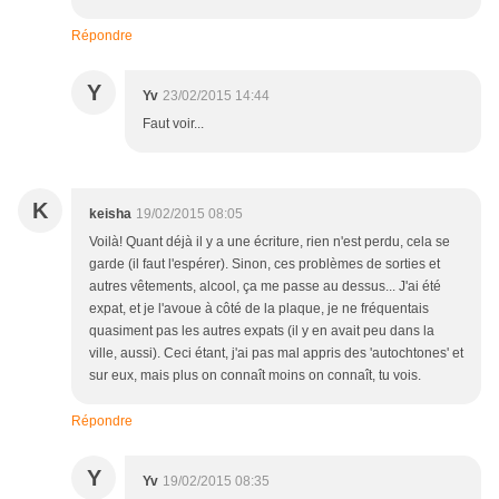
Répondre
Y
Yv
23/02/2015 14:44
Faut voir...
K
keisha
19/02/2015 08:05
Voilà! Quant déjà il y a une écriture, rien n'est perdu, cela se
garde (il faut l'espérer). Sinon, ces problèmes de sorties et
autres vêtements, alcool, ça me passe au dessus... J'ai été
expat, et je l'avoue à côté de la plaque, je ne fréquentais
quasiment pas les autres expats (il y en avait peu dans la
ville, aussi). Ceci étant, j'ai pas mal appris des 'autochtones' et
sur eux, mais plus on connaît moins on connaît, tu vois.
Répondre
Y
Yv
19/02/2015 08:35