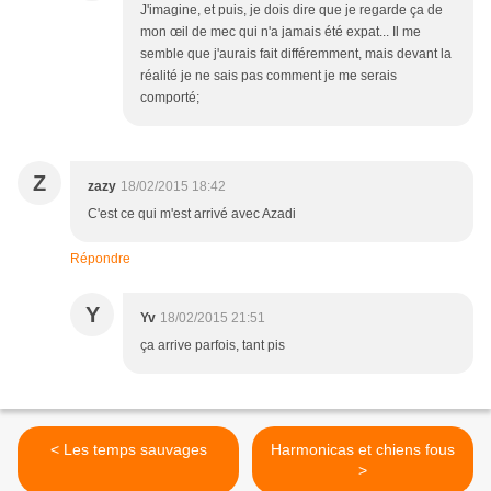
J'imagine, et puis, je dois dire que je regarde ça de
mon œil de mec qui n'a jamais été expat... Il me
semble que j'aurais fait différemment, mais devant la
réalité je ne sais pas comment je me serais
comporté;
Z
zazy
18/02/2015 18:42
C'est ce qui m'est arrivé avec Azadi
Répondre
Y
Yv
18/02/2015 21:51
ça arrive parfois, tant pis
< Les temps sauvages
Harmonicas et chiens fous
>