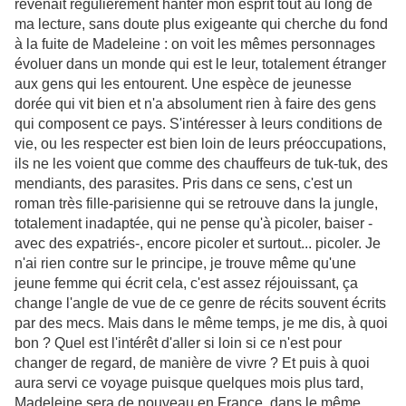
revenait régulièrement hanter mon esprit tout au long de
ma lecture, sans doute plus exigeante qui cherche du fond
à la fuite de Madeleine : on voit les mêmes personnages
évoluer dans un monde qui est le leur, totalement étranger
aux gens qui les entourent. Une espèce de jeunesse
dorée qui vit bien et n'a absolument rien à faire des gens
qui composent ce pays. S'intéresser à leurs conditions de
vie, ou les respecter est bien loin de leurs préoccupations,
ils ne les voient que comme des chauffeurs de tuk-tuk, des
mendiants, des parasites. Pris dans ce sens, c'est un
roman très fille-parisienne qui se retrouve dans la jungle,
totalement inadaptée, qui ne pense qu'à picoler, baiser -
avec des expatriés-, encore picoler et surtout... picoler. Je
n'ai rien contre sur le principe, je trouve même qu'une
jeune femme qui écrit cela, c'est assez réjouissant, ça
change l'angle de vue de ce genre de récits souvent écrits
par des mecs. Mais dans le même temps, je me dis, à quoi
bon ? Quel est l'intérêt d'aller si loin si ce n'est pour
changer de regard, de manière de vivre ? Et puis à quoi
aura servi ce voyage puisque quelques mois plus tard,
Madeleine sera de nouveau en France, dans le même