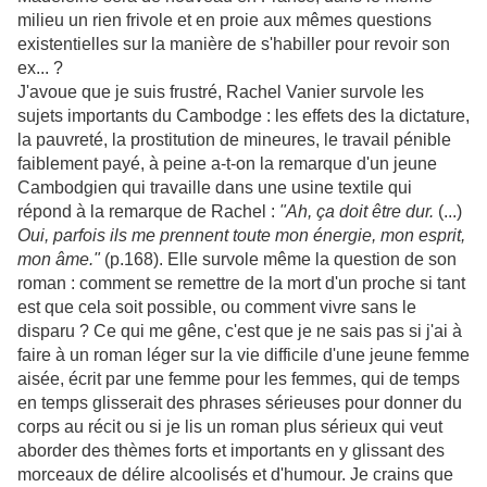
milieu un rien frivole et en proie aux mêmes questions
existentielles sur la manière de s'habiller pour revoir son
ex... ?
J'avoue que je suis frustré, Rachel Vanier survole les
sujets importants du Cambodge : les effets des la dictature,
la pauvreté, la prostitution de mineures, le travail pénible
faiblement payé, à peine a-t-on la remarque d'un jeune
Cambodgien qui travaille dans une usine textile qui
répond à la remarque de Rachel :
"Ah, ça doit être dur.
(...)
Oui, parfois ils me prennent toute mon énergie, mon esprit,
mon âme."
(p.168). Elle survole même la question de son
roman : comment se remettre de la mort d'un proche si tant
est que cela soit possible, ou comment vivre sans le
disparu ? Ce qui me gêne, c'est que je ne sais pas si j'ai à
faire à un roman léger sur la vie difficile d'une jeune femme
aisée, écrit par une femme pour les femmes, qui de temps
en temps glisserait des phrases sérieuses pour donner du
corps au récit ou si je lis un roman plus sérieux qui veut
aborder des thèmes forts et importants en y glissant des
morceaux de délire alcoolisés et d'humour. Je crains que