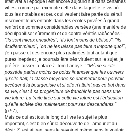
était vrai à l'époque l'est encore aujourd'hui dans certaines
villes, comme par exemple celle dans laquelle je vis où
tous les notables et ceux qui veulent faire partie du sérail
inscrivent leurs enfants dans les écoles privées à grand
renfort de sommes considérables versées (une manière de
déculpabiliser sûrement) et de contre-vérités rabâchées -
"ils
sont mieux encadrés",
"i
l
s
font moins de bêtises",
"ils
étudient mieux"
,
"on ne les laisse pas faire n'importe quoi"
,
j'en passe et des encore plus gratinées tout autant que
pures inepties ; je pourrais être très virulent sur le sujet, je
préfère laisser la place à Tom Lanoye- :
"Même si elle
possède parfois moins de poids financier que les ouvriers
qu'elle hait, la classe moyenne se damnerait pour pouvoir
accéder à la bourgeoisie et si elle n'atteint pas ce but dans
sa vie, c'est à sa progéniture de franchir le pas dans une
vie future. La traite tirée sur cette vie future est l'éducation
qu'elle achète dès maintenant pour ses descendants."
(p.57),
Mais ce qui est tout le long du livre le sujet le plus
important, c'est bien sûr la découverte de l'amour et du
désir. Z. est attirant sans le savoir et même sans le vouloir,