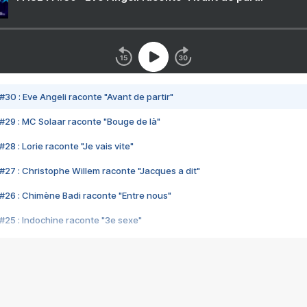
#30 : Eve Angeli raconte "Avant de partir"
#29 : MC Solaar raconte "Bouge de là"
28 : Lorie raconte "Je vais vite"
#27 : Christophe Willem raconte "Jacques a dit"
#26 : Chimène Badi raconte "Entre nous"
#25 : Indochine raconte "3e sexe"
#24 : Zaho raconte "C'est chelou"
#23 : Patrick Bruel raconte "Au café des délices"
#22 : Kyo raconte "Le chemin"