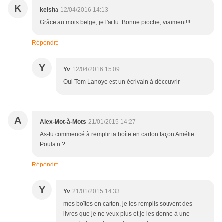
K
keisha
12/04/2016 14:13
Grâce au mois belge, je l'ai lu. Bonne pioche, vraiment!!!
Répondre
Y
Yv
12/04/2016 15:09
Oui Tom Lanoye est un écrivain à découvrir
A
Alex-Mot-à-Mots
21/01/2015 14:27
As-tu commencé à remplir ta boîte en carton façon Amélie
Poulain ?
Répondre
Y
Yv
21/01/2015 14:33
mes boîtes en carton, je les remplis souvent des
livres que je ne veux plus et je les donne à une