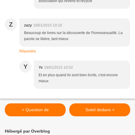
association qui revend et recycle
Z
zazy
19/01/2015 10:16
Beaucoup de livres sur la découverte de l'homosexualité. La
parole se libère, tant mieux
Répondre
Y
Yv
19/01/2015 10:52
Et en plus quand ils sont bien écrits, c'est encore
mieux
< Question de
Soleil dedans >
Hébergé par Overblog