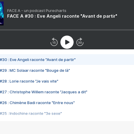
FACE A - un podcast Purecharts
FACE A #30 : Eve Angeli raconte "Avant de partir"
#30 : Eve Angeli raconte "Avant de partir"
#29 : MC Solaar raconte "Bouge de là"
28 : Lorie raconte "Je vais vite"
#27 : Christophe Willem raconte "Jacques a dit"
#26 : Chimène Badi raconte "Entre nous"
#25 : Indochine raconte "3e sexe"
#24 : Zaho raconte "C'est chelou"