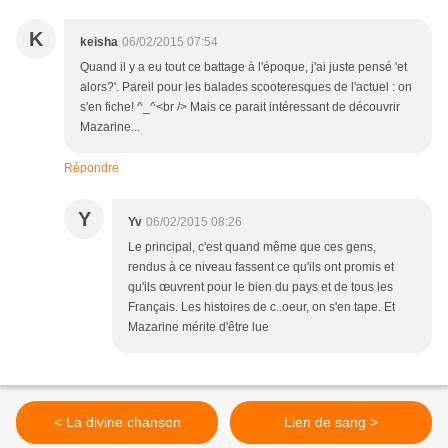
K
keisha
06/02/2015 07:54
Quand il y a eu tout ce battage à l'époque, j'ai juste pensé 'et
alors?'. Pareil pour les balades scooteresques de l'actuel : on
s'en fiche! ^_^<br /> Mais ce parait intéressant de découvrir
Mazarine...
Répondre
Y
Yv
06/02/2015 08:26
Le principal, c'est quand même que ces gens,
rendus à ce niveau fassent ce qu'ils ont promis et
qu'ils œuvrent pour le bien du pays et de tous les
Français. Les histoires de c..oeur, on s'en tape. Et
Mazarine mérite d'être lue
< La divine chanson
Lien de sang >