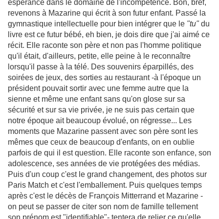
espérance dans le domaine de l'incompétence. Bon, bref,
revenons à Mazarine qui écrit à son futur enfant. Passé la
gymnastique intellectuelle pour bien intégrer que le
"tu"
du
livre est ce futur bébé, eh bien, je dois dire que j'ai aimé ce
récit. Elle raconte son père et non pas l'homme politique
qu'il était, d'ailleurs, petite, elle peine à le reconnaître
lorsqu'il passe à la télé. Des souvenirs éparpillés, des
soirées de jeux, des sorties au restaurant -à l'époque un
président pouvait sortir avec une femme autre que la
sienne et même une enfant sans qu'on glose sur sa
sécurité et sur sa vie privée, je ne suis pas certain que
notre époque ait beaucoup évolué, on régresse... Les
moments que Mazarine passent avec son père sont les
mêmes que ceux de beaucoup d'enfants, on en oublie
parfois de qui il est question. Elle raconte son enfance, son
adolescence, ses années de vie protégées des médias.
Puis d'un coup c'est le grand changement, des photos sur
Paris Match et c'est l'emballement. Puis quelques temps
après c'est le décès de François Mitterrand et Mazarine -
on peut se passer de citer son nom de famille tellement
son prénom est "identifiable"- tentera de relier ce qu'elle